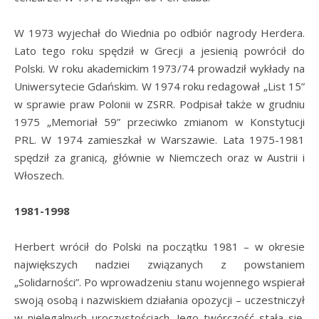
W 1973 wyjechał do Wiednia po odbiór nagrody Herdera.
Lato tego roku spędził w Grecji a jesienią powrócił do
Polski. W roku akademickim 1973/74 prowadził wykłady na
Uniwersytecie Gdańskim. W 1974 roku redagował „List 15”
w sprawie praw Polonii w ZSRR. Podpisał także w grudniu
1975 „Memoriał 59” przeciwko zmianom w Konstytucji
PRL. W 1974 zamieszkał w Warszawie. Lata 1975-1981
spędził za granicą, głównie w Niemczech oraz w Austrii i
Włoszech.
1981-1998
Herbert wrócił do Polski na początku 1981 – w okresie
największych nadziei związanych z powstaniem
„Solidarności”. Po wprowadzeniu stanu wojennego wspierał
swoją osobą i nazwiskiem działania opozycji – uczestniczył
w nielegalnych uroczystościach. Jego twórczość stała się,