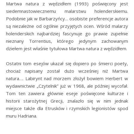
Martwa natura z wędzidłem (1993) poświęcony jest
siedemnastowiecznemu malarstwu holenderskiemu.
Podobnie jak w Barbarzyńcy… osobiste preferencje autora
są niezależne od ogólnie przyjętych ocen. Wśród malarzy
holenderskich najbardziej fascynuje go prawie zupełnie
nieznany Torrentius, którego jedynym zachowanym
dziełem jest właśnie tytułowa Martwa natura z wędzidłem.
Ostatni tom esejów ukazał się dopiero po śmierci poety,
chociaż napisany został dużo wcześniej niż Martwa
natura…. Labirynt nad morzem złożył bowiem Herbert w
wydawnictwie „Czytelnik” już w 1968, ale później wycofał.
Tom ten zawiera głównie eseje poświęcone kulturze i
historii starożytnej Grecji, znalazło się w nim jednak
miejsce także dla Etrusków i rzymskich legionistów spod
muru Hadriana.