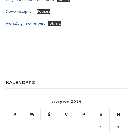
Slowo-wstepne-II
Pobierz
www.Zbigniew-Herbert
Pobierz
KALENDARZ
sierpień 2026
P
W
Ś
C
P
S
N
1
2