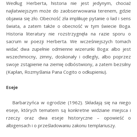
Według Herberta, historia nie jest jedynym, chociaż
najłatwiejszym może do zaobserwowania terenem, gdzie
objawia się zło. Obecność zła implikuje pytanie o ład i sens
świata, a zatem także o obecność w tym świecie Boga.
Historia literatury nie rozstrzygnęła na razie sporu o
sacrum w poezji Herberta. We wcześniejszych tomach
widać dwa zupełnie odmienne wizerunki Boga: albo jest
wszechmocny, zimny, doskonały i odległy, albo poprzez
swoje zstąpienie na ziemię odbóstwiony, a zatem bezsilny
(Kapłan, Rozmyślania Pana Cogito o odkupieniu).
Eseje
Barbarzyńca w ogrodzie (1962). Składają się na niego
eseje, których tematem są konkretne widziane miejsca i
rzeczy oraz dwa eseje historyczne – opowieść o
albigensach i o prześladowaniu zakonu templariuszy.