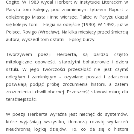
Cogito. W 1983 wydał Herbert w Instytucie Literackim w
Paryżu tom kolejny, pod znamiennym tytułem Raport z
oblężonego Miasta i inne wiersze. Także w Paryżu ukazał
się kolejny tom – Elegia na odejście (1990). W 1992, już w
Polsce, Rovigo (Wrocław). Na kilka miesięcy przed śmiercią
autora, wyszedł tom ostatni – Epilog burzy.
Tworzywem poezji Herberta, są bardzo często
mitologiczne opowieści, starożytni bohaterowie i dzieła
sztuki. W jego twórczości przeszłość nie jest czymś
odległym i zamkniętym – ożywiane postaci i zdarzenia
pozwalają podjąć próbę zrozumienia historii, a zatem
zrozumienia i chwili obecnej. Przeszłość stanowi miarę dla
teraźniejszości.
W poezji Herberta wyraźna jest niechęć do systemów,
które wyjaśniają wszystko, tłumaczą rozwój wydarzeń
nieuchronną logiką dziejów. To, co da się o historii