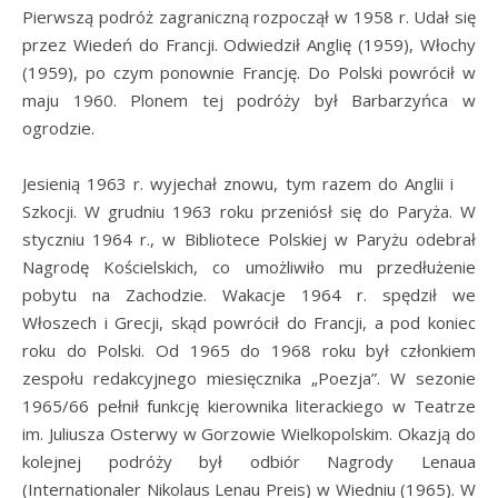
Pierwszą podróż zagraniczną rozpoczął w 1958 r. Udał się
przez Wiedeń do Francji. Odwiedził Anglię (1959), Włochy
(1959), po czym ponownie Francję. Do Polski powrócił w
maju 1960. Plonem tej podróży był Barbarzyńca w
ogrodzie.
Jesienią 1963 r. wyjechał znowu, tym razem do Anglii i
Szkocji. W grudniu 1963 roku przeniósł się do Paryża. W
styczniu 1964 r., w Bibliotece Polskiej w Paryżu odebrał
Nagrodę Kościelskich, co umożliwiło mu przedłużenie
pobytu na Zachodzie. Wakacje 1964 r. spędził we
Włoszech i Grecji, skąd powrócił do Francji, a pod koniec
roku do Polski. Od 1965 do 1968 roku był członkiem
zespołu redakcyjnego miesięcznika „Poezja”. W sezonie
1965/66 pełnił funkcję kierownika literackiego w Teatrze
im. Juliusza Osterwy w Gorzowie Wielkopolskim. Okazją do
kolejnej podróży był odbiór Nagrody Lenaua
(Internationaler Nikolaus Lenau Preis) w Wiedniu (1965). W