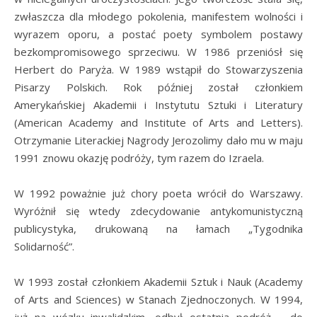
zwłaszcza dla młodego pokolenia, manifestem wolności i
wyrazem oporu, a postać poety symbolem postawy
bezkompromisowego sprzeciwu. W 1986 przeniósł się
Herbert do Paryża. W 1989 wstąpił do Stowarzyszenia
Pisarzy Polskich. Rok później został członkiem
Amerykańskiej Akademii i Instytutu Sztuki i Literatury
(American Academy and Institute of Arts and Letters).
Otrzymanie Literackiej Nagrody Jerozolimy dało mu w maju
1991 znowu okazję podróży, tym razem do Izraela.
W 1992 poważnie już chory poeta wrócił do Warszawy.
Wyróżnił się wtedy zdecydowanie antykomunistyczną
publicystyka, drukowaną na łamach „Tygodnika
Solidarność”.
W 1993 został członkiem Akademii Sztuk i Nauk (Academy
of Arts and Sciences) w Stanach Zjednoczonych. W 1994,
już na wózku inwalidzkim, odbył ostatnią podróż – do