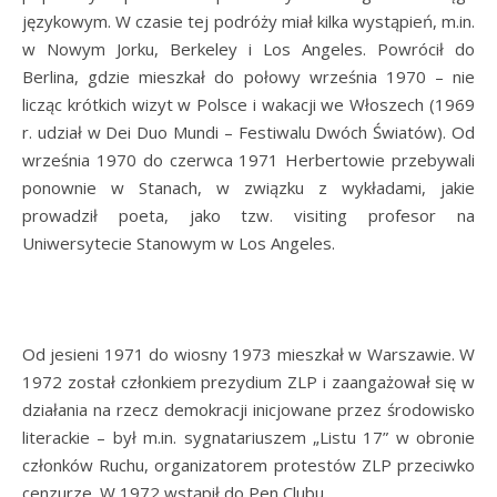
językowym. W czasie tej podróży miał kilka wystąpień, m.in.
w Nowym Jorku, Berkeley i Los Angeles. Powrócił do
Berlina, gdzie mieszkał do połowy września 1970 – nie
licząc krótkich wizyt w Polsce i wakacji we Włoszech (1969
r. udział w Dei Duo Mundi – Festiwalu Dwóch Światów). Od
września 1970 do czerwca 1971 Herbertowie przebywali
ponownie w Stanach, w związku z wykładami, jakie
prowadził poeta, jako tzw. visiting profesor na
Uniwersytecie Stanowym w Los Angeles.
Od jesieni 1971 do wiosny 1973 mieszkał w Warszawie. W
1972 został członkiem prezydium ZLP i zaangażował się w
działania na rzecz demokracji inicjowane przez środowisko
literackie – był m.in. sygnatariuszem „Listu 17” w obronie
członków Ruchu, organizatorem protestów ZLP przeciwko
cenzurze. W 1972 wstąpił do Pen Clubu.