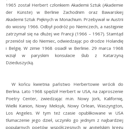
1965 został Herbert członkiem Akademii Sztuk (Akademie
der Künste) w Berlinie Zachodnim oraz Bawarskiej
Akademii Sztuk Pięknych w Monachium. Przebywał w Austrii
do wiosny 1966. Odbył podróż po Niemczech, a następnie
zatrzymał się na dłużej we Francji (1966 – 1967). Stamtąd
przeniósł się do Niemiec, odwiedzając po drodze Holandię
i Belgię. W zimie 1968 osiadł w Berlinie. 29 marca 1968
wziął w paryskim konsulacie ślub z Katarzyną
Dzieduszycką.
W końcu kwietnia państwo Herbertowie wrócili do
Berlina. Lato 1968 spędził Herbert w USA, na zaproszenie
Poetry Center, zwiedzając m.in. Nowy Jork, Kalifornię,
Wielki Kanion, Nowy Meksyk, Nowy Orlean, Waszyngton,
Los Angeles. W tym też czasie opublikowane w USA
tłumaczenie jego dzieł, uczyniło go jednym z najbardziej
popularnych poetów współczesnych w angielskim kręgu