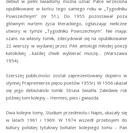
debiut w pełni świadomy można uznać Palce wrzeciona
opublikowane w końcu tego samego roku w „Tygodniku
Powszechnym” (nr 51.). Do 1955 pozostawał poza
głównym nurtem życia literackiego, ogłaszając nieliczne
utwory w tymże „Tygodniku Powszechnym”. Nie mając
szans na własny tomik, zdecydował się na opublikowanie
22 wierszy w wydanej przez PAX antologii młodej poezji
katolickiej …każdej chwili wybierać muszę… (Warszawa
1954).
Szerszej publiczności został zaprezentowany dopiero w
słynnej Prapremierze pięciu poetów 1955r). W 1956 ukazał
się jego debiutancki tomik: Struna światła. Zaledwie rok
później tom kolejny – Hermes, pies i gwiazda.
Dwa kolejne tomy, Studium przedmiotu i Napis, ukazały się
w latach 1961 i 1969. W 1974 wszedł przebojem do
kultury polskiej tytułowy bohater kolejnego tomu – Pan