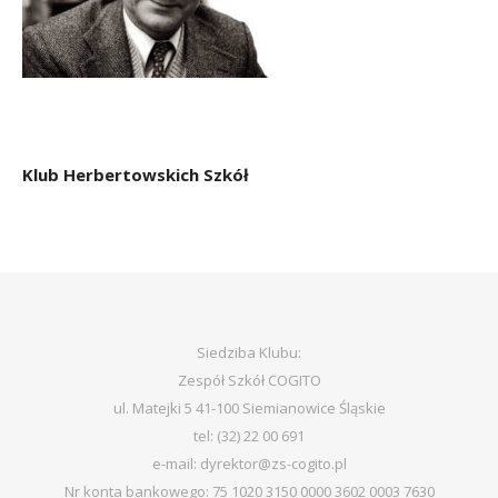
Klub Herbertowskich Szkół
Siedziba Klubu:
Zespół Szkół COGITO
ul. Matejki 5 41-100 Siemianowice Śląskie
tel: (32) 22 00 691
e-mail: dyrektor@zs-cogito.pl
Nr konta bankowego: 75 1020 3150 0000 3602 0003 7630