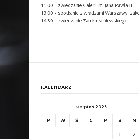
11:00 – zwiedzanie Galerii im. Jana Pawła II
13:00 – spotkanie z władzami Warszawy, zak
14:30 – zwiedzanie Zamku Królewskiego
KALENDARZ
sierpień 2026
P
W
Ś
C
P
S
N
1
2