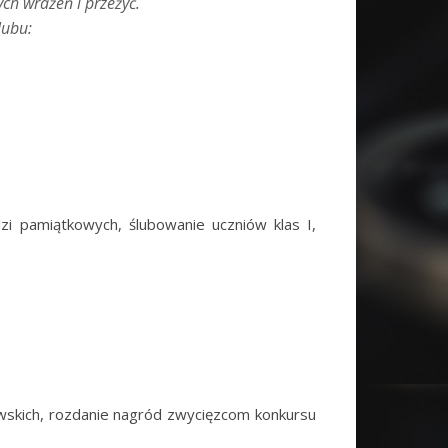
ch wrażeń i przeżyć.
lubu:
dzi pamiątkowych, ślubowanie uczniów klas I,
wskich, rozdanie nagród zwycięzcom konkursu