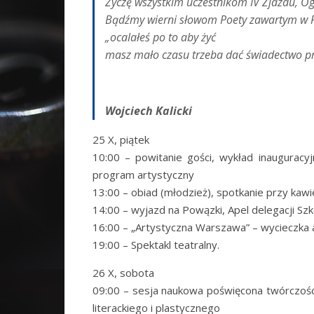
Życzę wszystkim uczestnikom IV Zjazdu, Og
Bądźmy wierni słowom Poety zawartym w Prz
„ocalałeś po to aby żyć
masz mało czasu trzeba dać świadectwo p
Wojciech Kalicki
25 X, piątek
10:00 – powitanie gości, wykład inauguracyj
program artystyczny
13:00 – obiad (młodzież), spotkanie przy kawie
14:00 – wyjazd na Powązki, Apel delegacji Sz
16:00 – „Artystyczna Warszawa” – wycieczka
19:00 – Spektakl teatralny.
26 X, sobota
09:00 – sesja naukowa poświęcona twórczośc
literackiego i plastycznego