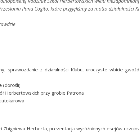
ólnopolskiej Rodzinie Szkół Herbertowskich wielu niezapomniany
esłaniu Pana Cogito, które przyjęliśmy za motto działalności K
rawdzie
ny, sprawozdanie z działalności Klubu, uroczyste wbicie gwoź
 (dorośli)
kół Herbertowskich przy grobie Patrona
 autokarowa
i Zbigniewa Herberta, prezentacja wyróżnionych esejów ucznio