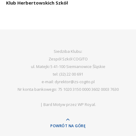
Klub Herbertowskich Szkół
Siedziba Klubu:
Zespół Szkół COGITO
ul. Matejki 5 41-100 Siemianowice Śląskie
tel: (32) 22 00 691
e-mail: dyrektor@zs-cogito.pl
Nr konta bankowego: 75 1020 3150 0000 3602 0003 7630
|
Bard Motyw przez
WP Royal
.
POWRÓT NA GÓRĘ