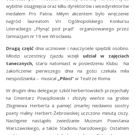
wybitne osiągnięcia oraz kilku dyrektorów i wicedyrektorów
medalem Pro Patria. Miłym akcentem było wręczenie
nagród laureatom VII Ogólnopolskiego Konkursu
Literackiego „Płynąć pod prąd” organizowanego przez
Gimnazjum nr 19 we Wrocławiu.
Drugą część
dnia uczniowie i nauczyciele spędzili osobno.
Młodzi uczestnicy zjazdu wzięli
udział w zajęciach
tanecznych
,
starsi natomiast w posiedzeniu Klubu.
Na
zakończenie pierwszego dnia na gości czekała miła
niespodzianka – musical
„Piloci”
w Teatrze Roma.
W drugim dniu delegacje szkół herbertowskich przejechały
na Cmentarz Powązkowski i złożyły wieńce na grobie
Zbigniewa Herberta a pamięć zmarłej niedawno siostry
poety Haliny Herbert-Żebrowskiej uczczono minutą ciszy.
Następnie nastąpiło zwiedzanie Muzeum Powstania
Warszawskiego, a także Stadionu Narodowego. Ostatnim