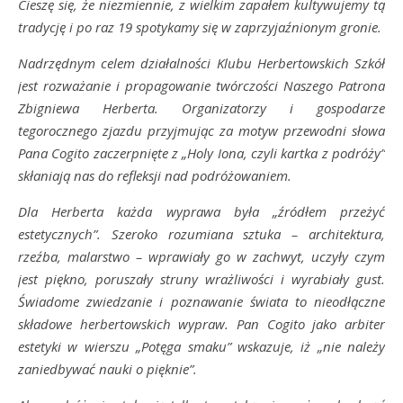
Cieszę się, że niezmiennie, z wielkim zapałem kultywujemy tą
tradycję i po raz 19 spotykamy się w zaprzyjaźnionym gronie.
Nadrzędnym celem działalności Klubu Herbertowskich Szkół
jest rozważanie i propagowanie twórczości Naszego Patrona
Zbigniewa Herberta. Organizatorzy i gospodarze
tegorocznego zjazdu przyjmując za motyw przewodni słowa
Pana Cogito zaczerpnięte z „Holy Iona, czyli kartka z podróży”
skłaniają nas do refleksji nad podróżowaniem.
Dla Herberta każda wyprawa była „źródłem przeżyć
estetycznych”. Szeroko rozumiana sztuka – architektura,
rzeźba, malarstwo – wprawiały go w zachwyt, uczyły czym
jest piękno, poruszały struny wrażliwości i wyrabiały gust.
Świadome zwiedzanie i poznawanie świata to nieodłączne
składowe herbertowskich wypraw. Pan Cogito jako arbiter
estetyki w wierszu „Potęga smaku” wskazuje, iż „nie należy
zaniedbywać nauki o pięknie”.