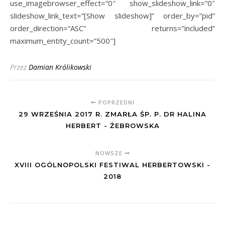
use_imagebrowser_effect=”0″ show_slideshow_link=”0″
slideshow_link_text=”[Show slideshow]” order_by=”pid”
order_direction=”ASC” returns=”included”
maximum_entity_count=”500″]
Przez
Damian Królikowski
POPRZEDNI
29 WRZEŚNIA 2017 R. ZMARŁA ŚP. P. DR HALINA
HERBERT - ŻEBROWSKA
NOWSZE
XVIII OGÓLNOPOLSKI FESTIWAL HERBERTOWSKI -
2018