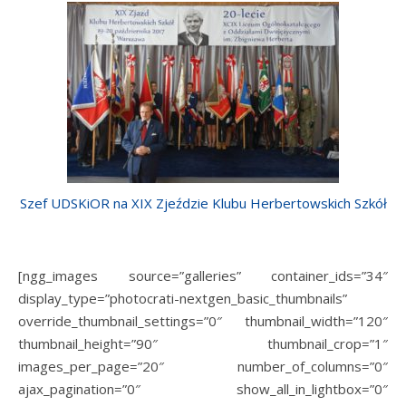
Szef UDSKiOR na XIX Zjeździe Klubu Herbertowskich Szkół
[ngg_images source=”galleries” container_ids=”34″
display_type=”photocrati-nextgen_basic_thumbnails”
override_thumbnail_settings=”0″ thumbnail_width=”120″
thumbnail_height=”90″ thumbnail_crop=”1″
images_per_page=”20″ number_of_columns=”0″
ajax_pagination=”0″ show_all_in_lightbox=”0″