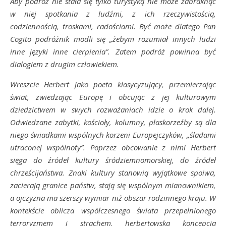
Aby podróż nie stała się tylko turystyką nie może zabraknąć
w niej spotkania z ludźmi, z ich rzeczywistością,
codziennością, troskami, radościami. Być może dlatego Pan
Cogito podróżnik modli się „żebym rozumiał innych ludzi
inne języki inne cierpienia”. Zatem podróż powinna być
dialogiem z drugim człowiekiem.
Wreszcie Herbert jako poeta klasycyzujący, przemierzając
świat, zwiedzając Europę i obcując z jej kulturowym
dziedzictwem w swych rozważaniach idzie o krok dalej.
Odwiedzane zabytki, kościoły, kolumny, płaskorzeźby są dla
niego świadkami wspólnych korzeni Europejczyków, „śladami
utraconej wspólnoty”. Poprzez obcowanie z nimi Herbert
sięga do źródeł kultury śródziemnomorskiej, do źródeł
chrześcijaństwa. Znaki kultury stanowią wyjątkowe spoiwa,
zacierają granice państw, stają się wspólnym mianownikiem,
a ojczyzna ma szerszy wymiar niż obszar rodzinnego kraju. W
kontekście oblicza współczesnego świata przepełnionego
terroryzmem i strachem, herbertowska koncepcja