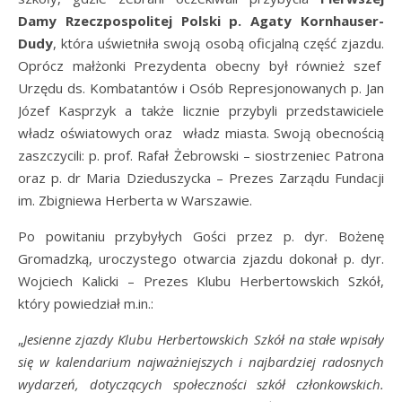
Damy Rzeczpospolitej Polski p. Agaty Kornhauser-
Dudy
, która uświetniła swoją osobą oficjalną część zjazdu.
Oprócz małżonki Prezydenta obecny był również szef
Urzędu ds. Kombatantów i Osób Represjonowanych p. Jan
Józef Kasprzyk a także licznie przybyli przedstawiciele
władz oświatowych oraz władz miasta. Swoją obecnością
zaszczycili: p. prof. Rafał Żebrowski – siostrzeniec Patrona
oraz p. dr Maria Dzieduszycka – Prezes Zarządu Fundacji
im. Zbigniewa Herberta w Warszawie.
Po powitaniu przybyłych Gości przez p. dyr. Bożenę
Gromadzką, uroczystego otwarcia zjazdu dokonał p. dyr.
Wojciech Kalicki – Prezes Klubu Herbertowskich Szkół,
który powiedział m.in.:
„
Jesienne zjazdy Klubu Herbertowskich Szkół na stałe wpisały
się w kalendarium najważniejszych i najbardziej radosnych
wydarzeń, dotyczących społeczności szkół członkowskich.