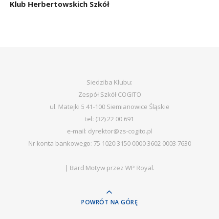
Klub Herbertowskich Szkół
Siedziba Klubu:
Zespół Szkół COGITO
ul. Matejki 5 41-100 Siemianowice Śląskie
tel: (32) 22 00 691
e-mail: dyrektor@zs-cogito.pl
Nr konta bankowego: 75 1020 3150 0000 3602 0003 7630
|
Bard Motyw przez
WP Royal
.
POWRÓT NA GÓRĘ