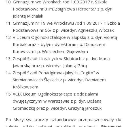
Gimnazjum we Wronkach /od 1.09.2017 r. Szkoła
Podstawowa nr 3 im. Zbigniewa Herberta/ z p. dyr.
Jolantą Michalak
Gimnazjum nr 19 we Wrocławiu /od 1.09.2017 r. Szkoła
Podstawowa nr 66/ z p. wicedyr. Agnieszką Witczak
V Liceum Ogólnokształcące w Słupsku z p. dyr. Violetą
Kurtiak oraz z byłymi dyrektorami p. Dariuszem
Kurowskim i p. Wojciechem Gajewskim
Zespól Szkół Licealnych w Słubicach z p. dyr. Marią
Jaworską oraz p. wicedyr. Jolantą Górą
Zespól Szkól Ponadgimnazjalnych „Cogito” w
Siemianowicach Śląskich z p. wicedyr. Damianem
Królikowskim
XCIX Liceum Ogólnokształcące z oddziałami
dwujęzycznymi w Warszawie z p. dyr. Bożeną
Gromadzką oraz p. wicedyr. Grażyną Jaroszuk
Po Mszy św. poczty sztandarowe przemaszerowały do
szkoły, gdzie zebrani oczekiwali przybycia
Pierwszej