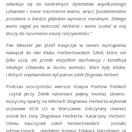
odwołuje się do konkretnych dylematów współczesnego
człowieka i niesie niezmiernie ważne, wręcz fundamentalne
przesłanie o bardzo głębokim wymiarze moralnym. Dlatego
warto sięgać po twórczość Herberta i warto szukać w niej
kluczy do rozumienia naszej rzeczywistości.”
Pan Minister Jan Józef Kasprzyk w swoim wystąpieniu
nawiązał do idei Klubu Herbertowskich Szkół, które
nie
tylko uczą, ale przede wszystkim wychowują i kształtują
młodego człowieka w duchu wartości, które były bliskie,
i których orędownikiem był patron szkół Zbigniew Herbert.
Podczas uroczystości wiersze Księcia Poetów Polskich
czytał Jerzy Zelnik natomiast piękny montaż słowno-
muzyczny oparty na tekstach Zbigniewa Herberta wykonali
uczniowie XCIX LO w Warszawie. Odczytany również
został list żony Zbigniewa Herberta- Katarzyny Herbert.
Ośmiu nauczycieli szkół herbertowskich zostało
odznaczonych medalem Komisji Edukacji Narodowej za