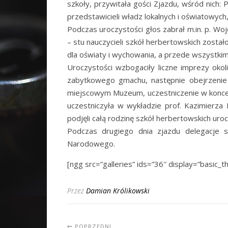
szkoły, przywitała gości Zjazdu, wśród nich:
przedstawicieli władz lokalnych i oświatowyc
Podczas uroczystości głos zabrał m.in. p. Wo
– stu nauczycieli szkół herbertowskich zost
dla oświaty i wychowania, a przede wszystki
Uroczystości wzbogaciły liczne imprezy oko
zabytkowego gmachu, następnie obejrzenie
miejscowym Muzeum, uczestniczenie w koncerc
uczestniczyła w wykładzie prof. Kazimierz
podjęli całą rodzinę szkół herbertowskich uro
Podczas drugiego dnia zjazdu delegacje s
Narodowego.
[ngg src=”galleries” ids=”36″ display=”basic_t
Przez
Damian Królikowski
POPRZEDNI