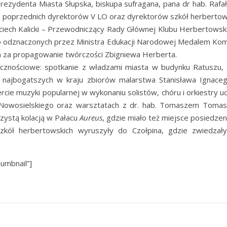
 Prezydenta Miasta Słupska, biskupa sufragana, pana dr hab. Raf
h, poprzednich dyrektorów V LO oraz dyrektorów szkół herbertowsk
jciech Kalicki – Przewodniczący Rady Głównej Klubu Herbertowski
ało odznaczonych przez Ministra Edukacji Narodowej Medalem Komi
m za propagowanie twórczości Zbigniewa Herberta.
licznościowe: spotkanie z władzami miasta w budynku Ratuszu
 najbogatszych w kraju zbiorów malarstwa Stanisława Ignace
ie muzyki popularnej w wykonaniu solistów, chóru i orkiestry 
a Nowosielskiego oraz warsztatach z dr. hab. Tomaszem Toma
czystą kolacją w Pałacu
Aureus
, gdzie miało też miejsce posiedze
zkół herbertowskich wyruszyły do Czołpina, gdzie zwiedza
humbnail”]