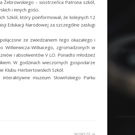
ała Żebrowskiego – siostrzeńca Patrona szkół,
ich i innych gości.
ch Szkół, który poinformował, że kolejnych 12
sji Edukacji Narodowej za szczególne zasługi
, połączone ze zwiedzaniem tego okazałego i
go Witkiewicza-Witkacego, zgromadzonych w
uczniów i absolwentów V LO. Ponadto młodzież
sikiem. W godzinach wieczornych gospodarze
nie Klubu Herbertowskich Szkół.
ły interaktywne muzeum Słowińskiego Parku
NOWSZE