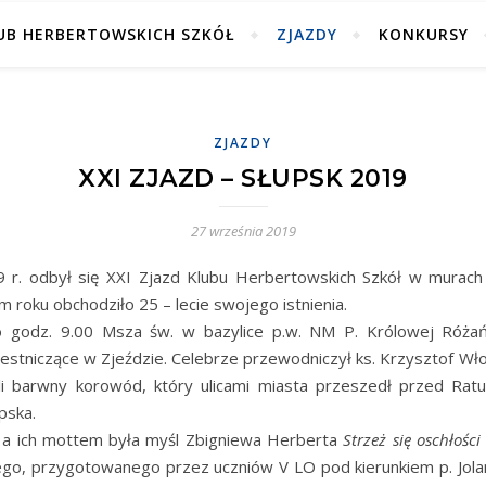
UB HERBERTOWSKICH SZKÓŁ
ZJAZDY
KONKURSY
ZJAZDY
XXI ZJAZD – SŁUPSK 2019
27 września 2019
9 r. odbył się XXI Zjazd Klubu Herbertowskich Szkół w murac
 roku obchodziło 25 – lecie swojego istnienia.
o godz. 9.00 Msza św. w bazylice p.w. NM P. Królowej Różań
estniczące w Zjeździe. Celebrze przewodniczył ks. Krzysztof Włod
li barwny korowód, który ulicami miasta przeszedł przed Ratu
pska.
 a ich mottem była myśl Zbigniewa Herberta
Strzeż się oschłośc
o, przygotowanego przez uczniów V LO pod kierunkiem p. Jolanty 