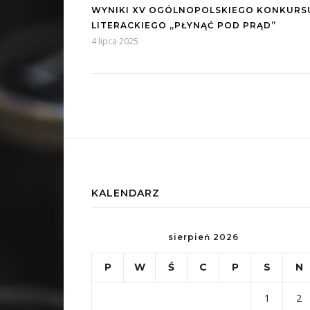
WYNIKI XV OGÓLNOPOLSKIEGO KONKURS
LITERACKIEGO „PŁYNĄĆ POD PRĄD”
4 lipca 2025
KALENDARZ
sierpień 2026
P
W
Ś
C
P
S
N
1
2