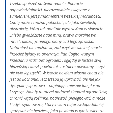
Trzeba spojrzeć na świat realnie. Poczucie
odpowiedzialności, nierozerwalnie związane z
sumieniem, jest fundamentem wszelkiej moralności.
Cnotę może i można pokochać, ale jako świetlistą
abstrakcję, którą tak dobitnie wyraził Kant w słowach:
„niebo gwiaździste nade mną, prawo moralne we
mnie”, ukazując nieogarniony cud tego zjawiska.
Natomiast nie można się zadurzyć we własnej cnocie.
Przecież byłaby to aberracja. Pan Cogito w swym
Przesłaniu radzi bez ogródek: „oglądaj w lustrze swą
błazeńską twarz\ powtarzaj: zostałem powołany – czyż
nie było lepszych”. W istocie bowiem własna cnota nie
jest do kochania, lecz trzeba ją uprawiać, ale nie jak
dyscyplinę sportową – napinając mięśnie lub głośno
krzycząc. Należy tu raczej podążać śladami ogrodników,
chronić wątłą roślinkę, podlewać, pielęgnować, a może
kiedyś wyda owoce, których sam najprawdopodobniej
spożywać nie będziesz; jako powiada w tymże wierszu