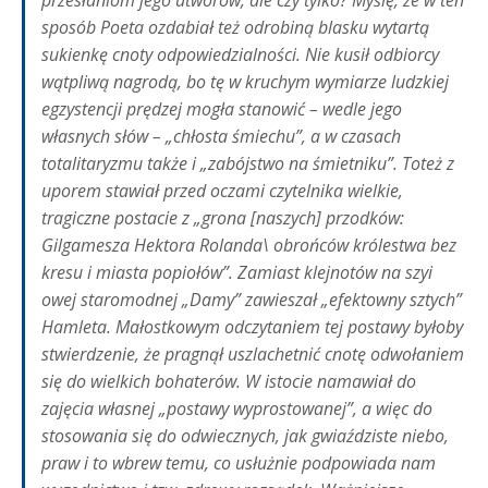
przesłaniom jego utworów, ale czy tylko? Myślę, że w ten
sposób Poeta ozdabiał też odrobiną blasku wytartą
sukienkę cnoty odpowiedzialności. Nie kusił odbiorcy
wątpliwą nagrodą, bo tę w kruchym wymiarze ludzkiej
egzystencji prędzej mogła stanowić – wedle jego
własnych słów – „chłosta śmiechu”, a w czasach
totalitaryzmu także i „zabójstwo na śmietniku”. Toteż z
uporem stawiał przed oczami czytelnika wielkie,
tragiczne postacie z „grona [naszych] przodków:
Gilgamesza Hektora Rolanda\ obrońców królestwa bez
kresu i miasta popiołów”. Zamiast klejnotów na szyi
owej staromodnej „Damy” zawieszał „efektowny sztych”
Hamleta. Małostkowym odczytaniem tej postawy byłoby
stwierdzenie, że pragnął uszlachetnić cnotę odwołaniem
się do wielkich bohaterów. W istocie namawiał do
zajęcia własnej „postawy wyprostowanej”, a więc do
stosowania się do odwiecznych, jak gwiaździste niebo,
praw i to wbrew temu, co usłużnie podpowiada nam