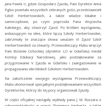
Jana Pawła II, gdzie Gospodarz Zjazdu, Pani Dyrektor Anna
Figlus powitała wszystkich zebranych gości, przedstawicieli
Szkół Herbertowskich, a także władze lokalne i
samorządowe, po czym poprosiła Pana Wojciecha
Kalickiego, aby otworzył Zjazd. Po krótkim wystąpieniu,
wskazującym na idee, które łączą Szkoły Herbertowskie,
zabrzmiały te znaczące słowa: uważam VI Zjazd Szkół
Herbertowskich za otwarty. Przewodniczący Klubu wręczył
Pani Bożenie Cichockiej (dyrektor LO w Gdańsku) medal
Komisji Edukacji Narodowej, jako podziękowanie za
przygotowanie V Zjazdu w Gdańsku i zaangażowanie w
propagowaniu idei bliskich Szkołom Herbertowskim.
Na zakończenie swojego wystąpienia Przewodniczący
Klubu uhonorował specjalnymi podziękowaniami wszystkich
Dyrektorów, którzy do tej pory organizowali Zjazdy.
W części oficjalnej nastąpiły wykłady pana J. M. Ruszara o
odpowiedzialności w poezji Zbigniewa Herberta, a także