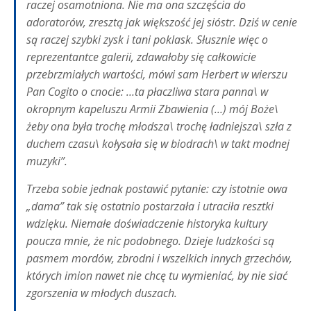
raczej osamotniona. Nie ma ona szczęścia do
adoratorów, zresztą jak większość jej sióstr. Dziś w cenie
są raczej szybki zysk i tani poklask. Słusznie więc o
reprezentantce galerii, zdawałoby się całkowicie
przebrzmiałych wartości, mówi sam Herbert w wierszu
Pan Cogito o cnocie: …ta płaczliwa stara panna\ w
okropnym kapeluszu Armii Zbawienia (…) mój Boże\
żeby ona była trochę młodsza\ trochę ładniejsza\ szła z
duchem czasu\ kołysała się w biodrach\ w takt modnej
muzyki”.
Trzeba sobie jednak postawić pytanie: czy istotnie owa
„dama” tak się ostatnio postarzała i utraciła resztki
wdzięku. Niemałe doświadczenie historyka kultury
poucza mnie, że nic podobnego. Dzieje ludzkości są
pasmem mordów, zbrodni i wszelkich innych grzechów,
których imion nawet nie chcę tu wymieniać, by nie siać
zgorszenia w młodych duszach.