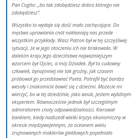
Pan Cogito: „bo tak zdobędziesz dobro którego nie
zdobędziesz”.
Wszystko to wydaje się dość mało zachęcające. Do
męstwa uprawiania cnót nakłaniają nas przede
wszystkim przykłady. Wasz Patron był w tej szczęśliwej
sytuacji, że w jego otoczeniu ich nie brakowało. W
dalekim kraju Jego dzieciństwa najważniejszym
wzorcem był Ojciec, a mój Dziadek. Był to cudowny
człowiek, bynajmniej nie tak groźny, jak czasem
próbował go przedstawiać Poeta. Potrafił być bardzo
wesoły i znakomicie bawić się z dziećmi. Możecie mi
wierzyć, bo w tej dziedzinie, jako wnuk, jestem wybitnym
ekspertem. Równocześnie jednak był szczególnym
admiratorem cnoty odpowiedzialności. Kierował
bankiem, kiedy nadszedł wielki kryzys ekonomiczny w
okresie międzywojennym, za oceanem wielu
zrujnowanych maklerów giełdowych popełniało