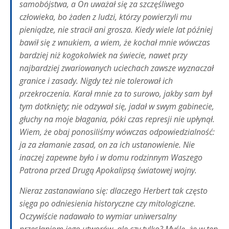
samobójstwa, a On uważał się za szczęśliwego
człowieka, bo żaden z ludzi, którzy powierzyli mu
pieniądze, nie stracił ani grosza. Kiedy wiele lat później
bawił się z wnukiem, a wiem, że kochał mnie wówczas
bardziej niż kogokolwiek na świecie, nawet przy
najbardziej zwariowanych uciechach zawsze wyznaczał
granice i zasady. Nigdy też nie tolerował ich
przekroczenia. Karał mnie za to surowo, jakby sam był
tym dotknięty; nie odzywał się, jadał w swym gabinecie,
głuchy na moje błagania, póki czas represji nie upłynął.
Wiem, że obaj ponosiliśmy wówczas odpowiedzialność:
ja za złamanie zasad, on za ich ustanowienie. Nie
inaczej zapewne było i w domu rodzinnym Waszego
Patrona przed Drugą Apokalipsą światowej wojny.
Nieraz zastanawiano się: dlaczego Herbert tak często
sięga po odniesienia historyczne czy mitologiczne.
Oczywiście nadawało to wymiar uniwersalny