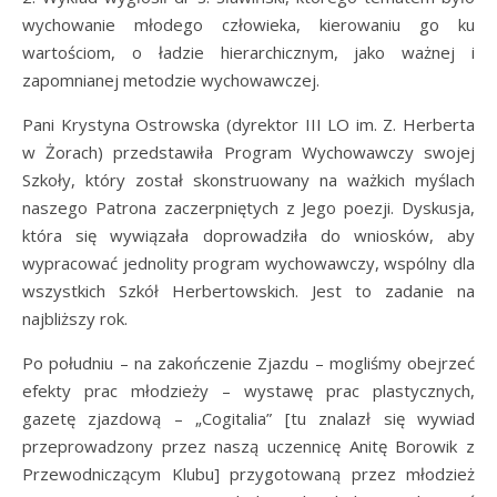
wychowanie młodego człowieka, kierowaniu go ku
wartościom, o ładzie hierarchicznym, jako ważnej i
zapomnianej metodzie wychowawczej.
Pani Krystyna Ostrowska (dyrektor III LO im. Z. Herberta
w Żorach) przedstawiła Program Wychowawczy swojej
Szkoły, który został skonstruowany na ważkich myślach
naszego Patrona zaczerpniętych z Jego poezji. Dyskusja,
która się wywiązała doprowadziła do wniosków, aby
wypracować jednolity program wychowawczy, wspólny dla
wszystkich Szkół Herbertowskich. Jest to zadanie na
najbliższy rok.
Po południu – na zakończenie Zjazdu – mogliśmy obejrzeć
efekty prac młodzieży – wystawę prac plastycznych,
gazetę zjazdową – „Cogitalia” [tu znalazł się wywiad
przeprowadzony przez naszą uczennicę Anitę Borowik z
Przewodniczącym Klubu] przygotowaną przez młodzież