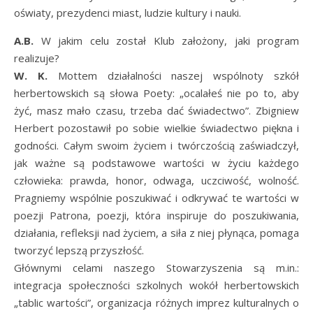
oświaty, prezydenci miast, ludzie kultury i nauki.
A.B.
W jakim celu został Klub założony, jaki program
realizuje?
W. K.
Mottem działalności naszej wspólnoty szkół
herbertowskich są słowa Poety: „ocalałeś nie po to, aby
żyć, masz mało czasu, trzeba dać świadectwo”. Zbigniew
Herbert pozostawił po sobie wielkie świadectwo piękna i
godności. Całym swoim życiem i twórczością zaświadczył,
jak ważne są podstawowe wartości w życiu każdego
człowieka: prawda, honor, odwaga, uczciwość, wolność.
Pragniemy wspólnie poszukiwać i odkrywać te wartości w
poezji Patrona, poezji, która inspiruje do poszukiwania,
działania, refleksji nad życiem, a siła z niej płynąca, pomaga
tworzyć lepszą przyszłość.
Głównymi celami naszego Stowarzyszenia są m.in.:
integracja społeczności szkolnych wokół herbertowskich
„tablic wartości”, organizacja różnych imprez kulturalnych o