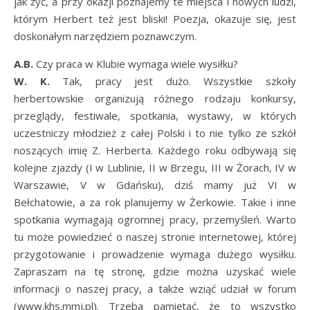
jak żyć, a przy okazji poznajemy te miejsca i nowych ludzi,
którym Herbert też jest bliski! Poezja, okazuje się, jest
doskonałym narzędziem poznawczym.
A.B.
Czy praca w Klubie wymaga wiele wysiłku?
W. K.
Tak, pracy jest dużo. Wszystkie szkoły
herbertowskie organizują różnego rodzaju konkursy,
przeglądy, festiwale, spotkania, wystawy, w których
uczestniczy młodzież z całej Polski i to nie tylko ze szkół
noszących imię Z. Herberta. Każdego roku odbywają się
kolejne zjazdy (I w Lublinie, II w Brzegu, III w Żorach, IV w
Warszawie, V w Gdańsku), dziś mamy już VI w
Bełchatowie, a za rok planujemy w Żerkowie. Takie i inne
spotkania wymagają ogromnej pracy, przemyśleń. Warto
tu może powiedzieć o naszej stronie internetowej, której
przygotowanie i prowadzenie wymaga dużego wysiłku.
Zapraszam na tę stronę, gdzie można uzyskać wiele
informacji o naszej pracy, a także wziąć udział w forum
(www.khs.mmj.pl). Trzeba pamiętać, że to wszystko