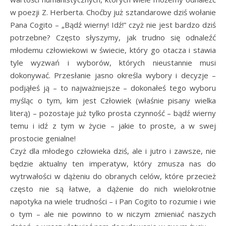
w poezji Z. Herberta. Choćby już sztandarowe dziś wołanie
Pana Cogito – „Bądź wierny! Idź!” czyż nie jest bardzo dziś
potrzebne? Często słyszymy, jak trudno się odnaleźć
młodemu człowiekowi w świecie, który go otacza i stawia
tyle wyzwań i wyborów, których nieustannie musi
dokonywać. Przesłanie jasno określa wybory i decyzje –
podjąłeś ją – to najważniejsze – dokonałeś tego wyboru
myśląc o tym, kim jest Człowiek (właśnie pisany wielka
literą) – pozostaje już tylko prosta czynność – bądź wierny
temu i idź z tym w życie – jakie to proste, a w swej
prostocie genialne!
Czyż dla młodego człowieka dziś, ale i jutro i zawsze, nie
będzie aktualny ten imperatyw, który zmusza nas do
wytrwałości w dążeniu do obranych celów, które przecież
często nie są łatwe, a dążenie do nich wielokrotnie
napotyka na wiele trudności – i Pan Cogito to rozumie i wie
o tym – ale nie powinno to w niczym zmieniać naszych