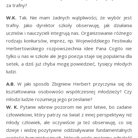
za trafny?
W.K.
Tak. Nie mam żadnych wątpliwości, że wybór jest
trafny. Jako dyrektor szkoły obserwuję, jak działania
uczniów i nauczycieli integrują nas. Organizowanie różnego
rodzaju konkursów, imprez, np. Wojewódzkiego Festiwalu
Herbertowskiego rozpowszechnia idee Pana Cogito nie
tylko u nas w szkole ale Jego poezja staje się popularna dla
setek, a dziś już chyba mogę powiedzieć, tysięcy młodych
ludzi.
A.B.
W jaki sposób Zbigniew Herbert przyczynia się do
kształtowania osobowości współczesnej młodzieży? Czy
młodzi ludzie rozumieją jego przesłanie?
W. K.
Pytanie wbrew pozorom nie jest łatwe, bo zadane
człowiekowi, który patrzy na świat z innej perspektywy niż
młody człowiek, ale oczywiście ja też obserwuję, co się
dzieje i widzę pozytywne oddziaływanie fundamentalnych
wartości humanistycznych, których wiele możemy odnaleźć