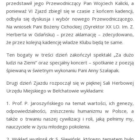
przedstawił jego Przewodniczący Pan Wojciech Kalicki, a
ponieważ VI Zjazd zbiegł się w czasie z końcem kadencji,
odbyła się dyskusja i wybór nowego Przewodniczącego.
Na wniosek Pani Bożeny Cichockiej (Dyrektor XX LO. Im. Z.
Herberta w Gdańsku) – przez aklamację – zdecydowano,
że przez kolejną kadencję władze Klubu będą te same.
Ten bogaty w treści dzień zakończył spektakl „Za dużo
ludzi na Ziemi” oraz specjalny koncert – spotkanie z poezją
śpiewaną w świetnym wykonaniu Pani Anny Szałapak.
Drugi dzień Zjazdu rozpoczął się w pięknej Sali Herbowej
Urzędu Miejskiego w Bełchatowie wykładami:
1. Prof. P. Jaroszyńskiego na temat wartości, ich genezy,
odpowiedzialności, zniszczeniu humanizmu w Polsce, a
także o trwaniu naszej cywilizacji i roli, jaką pełnimy my,
nauczyciele w życiu młodego pokolenia.
2. Wykład wygłosił dr S. Sławiński, którego tematem było