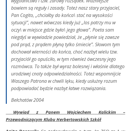
wygodnictwo i tzw. zdrowy rozsądek. Ważniejsze
bowiem są reguły i zasady. Toteż nasz stary przyjaciel,
Pan Cogito, „chciałby do końca\ stać na wysokości
sytuacji”, nawet wówczas kiedy już „los patrzy mu w
oczy\ w miejsce gdzie była\ jego głowa”. Poeta sam
niegdyś w wywiadzie powiedział, że „płynie się zawsze
pod prąd, z prądem płyną tylko śmiecie”. Słowom tym
dochował wierności do końca, choć nazbyt wielu tzw.
przyjaciół go opuściło, w tym również ówczesny jego
rozmówca. To także był wyraz bolesnej i właśnie dlatego
urodziwej cnoty odpowiedzialności. Toteż wspomnijcie
Waszego Patrona w chwili lęku, kiedy usłużny rozum
podpowiadać będzie nazbyt łatwe rozwiązania.
Bełchatów 2004
Wywiad z Panem Wojciechem Kalickim –
Przewodniczącym Klubu Herbertowskich Szkół