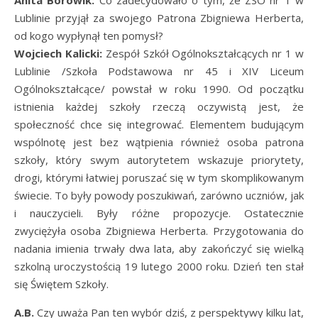
Anita Borowik:
Co zadecydowało o tym, że ZSO nr 1 w
Lublinie przyjął za swojego Patrona Zbigniewa Herberta,
od kogo wypłynął ten pomysł?
Wojciech Kalicki:
Zespół Szkół Ogólnokształcących nr 1 w
Lublinie /Szkoła Podstawowa nr 45 i XIV Liceum
Ogólnokształcące/ powstał w roku 1990. Od początku
istnienia każdej szkoły rzeczą oczywistą jest, że
społeczność chce się integrować. Elementem budującym
wspólnotę jest bez wątpienia również osoba patrona
szkoły, który swym autorytetem wskazuje priorytety,
drogi, którymi łatwiej poruszać się w tym skomplikowanym
świecie. To były powody poszukiwań, zarówno uczniów, jak
i nauczycieli. Były różne propozycje. Ostatecznie
zwyciężyła osoba Zbigniewa Herberta. Przygotowania do
nadania imienia trwały dwa lata, aby zakończyć się wielką
szkolną uroczystością 19 lutego 2000 roku. Dzień ten stał
się Świętem Szkoły.
A.B.
Czy uważa Pan ten wybór dziś, z perspektywy kilku lat,