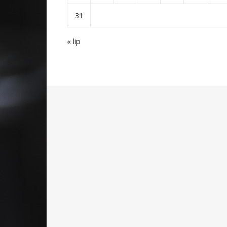
31
« lip