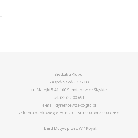
Siedziba Klubu:
Zespół Szkół COGITO
ul. Matejki 5 41-100 Siemianowice Śląskie
tel: (32) 22 00 691
e-mail: dyrektor@zs-cogito.pl
Nr konta bankowego: 75 1020 3150 0000 3602 0003 7630
|
Bard Motyw przez
WP Royal
.