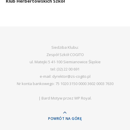
Klub Herbertowskich Szkół
Siedziba Klubu:
Zespół Szkół COGITO
ul. Matejki 5 41-100 Siemianowice Śląskie
tel: (32) 22 00 691
e-mail: dyrektor@zs-cogito.pl
Nr konta bankowego: 75 1020 3150 0000 3602 0003 7630
|
Bard Motyw przez
WP Royal
.
POWRÓT NA GÓRĘ