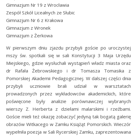
Gimnazjum Nr 19 z Wrocławia
Zespół Szkół Licealnych ze Słubic
Gimnazjum Nr 6 z Krakowa
Gimnazjum z Wronek
Gimnazjum z Żerkowa
W pierwszym dniu zjazdu przybyli goście po uroczystej
mszy św. spotkali się w sali Konstytucji 3 Maja Urzędu
Miejskiego, gdzie wysłuchali wystąpień władz miasta oraz
dr Rafała Żebrowskiego i dr Tomasza Tomasika z
Pomorskiej Akademii Pedagogicznej. W dalszej części dnia
przybyli uczniowie brali udział w warsztatach
prowadzonych przez wykładowców akademickich, które
poświęcone były analizie porównawczej wybranych
wierszy Z. Herberta z dziełami malarskimi i rzeźbami.
Goście mieli też okazję zobaczyć jedyną tak bogatą galerię
obrazów Witkacego w Zamku Książąt Pomorskich. Wieczór
wypełniła poezja w Sali Rycerskiej Zamku, zaprezentowana