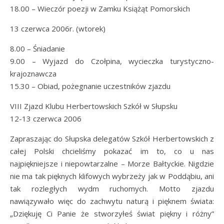
18.00 – Wieczór poezji w Zamku Książąt Pomorskich
13 czerwca 2006r. (wtorek)
8.00 – Śniadanie
9.00 – Wyjazd do Czołpina, wycieczka turystyczno-
krajoznawcza
15.30 – Obiad, pożegnanie uczestników zjazdu
VIII Zjazd Klubu Herbertowskich Szkół w Słupsku
12-13 czerwca 2006
Zapraszając do Słupska delegatów Szkół Herbertowskich z
całej Polski chcieliśmy pokazać im to, co u nas
najpiękniejsze i niepowtarzalne – Morze Bałtyckie. Nigdzie
nie ma tak pięknych klifowych wybrzeży jak w Poddąbiu, ani
tak rozległych wydm ruchomych. Motto zjazdu
nawiązywało więc do zachwytu naturą i pięknem świata:
„Dziękuję Ci Panie że stworzyłeś świat piękny i różny”