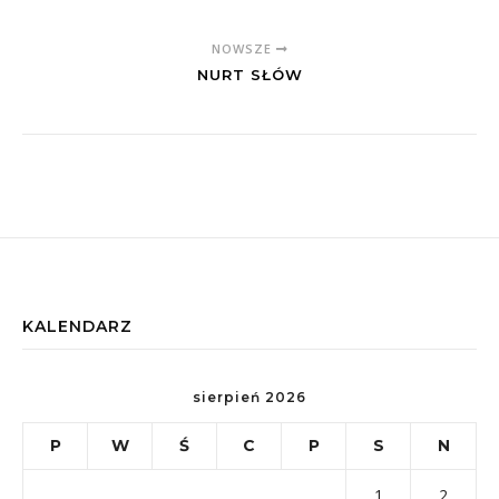
NOWSZE
NURT SŁÓW
KALENDARZ
sierpień 2026
P
W
Ś
C
P
S
N
1
2