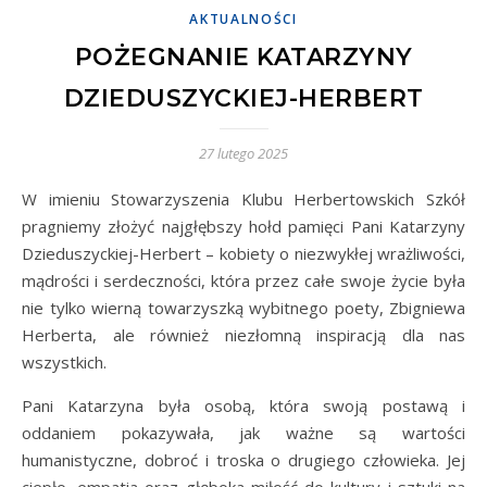
AKTUALNOŚCI
POŻEGNANIE KATARZYNY
DZIEDUSZYCKIEJ-HERBERT
27 lutego 2025
W imieniu Stowarzyszenia Klubu Herbertowskich Szkół
pragniemy złożyć najgłębszy hołd pamięci Pani Katarzyny
Dzieduszyckiej-Herbert – kobiety o niezwykłej wrażliwości,
mądrości i serdeczności, która przez całe swoje życie była
nie tylko wierną towarzyszką wybitnego poety, Zbigniewa
Herberta, ale również niezłomną inspiracją dla nas
wszystkich.
Pani Katarzyna była osobą, która swoją postawą i
oddaniem pokazywała, jak ważne są wartości
humanistyczne, dobroć i troska o drugiego człowieka. Jej
ciepło, empatia oraz głęboka miłość do kultury i sztuki na