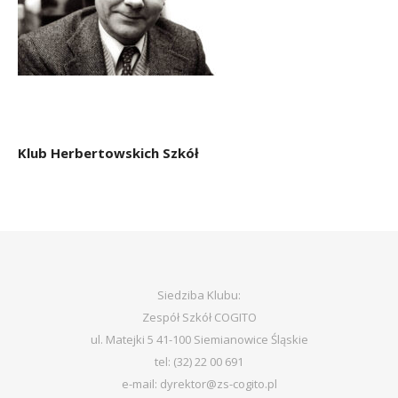
Klub Herbertowskich Szkół
Siedziba Klubu:
Zespół Szkół COGITO
ul. Matejki 5 41-100 Siemianowice Śląskie
tel: (32) 22 00 691
e-mail: dyrektor@zs-cogito.pl